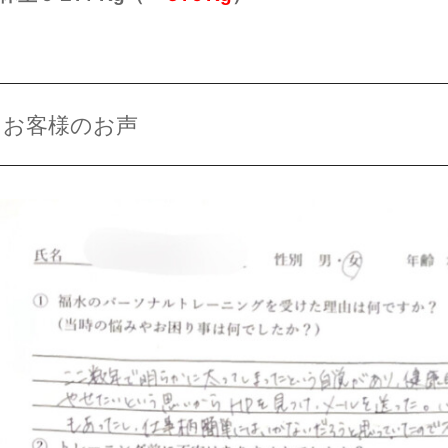
お客様のお声