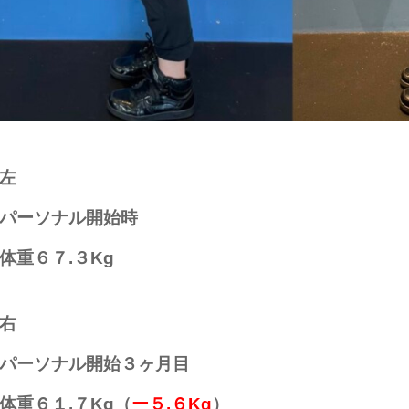
左
パーソナル開始時
体重６７.３Kg
右
パーソナル開始３ヶ月目
体重６１.７
Kg（
ー５.６Kg
）