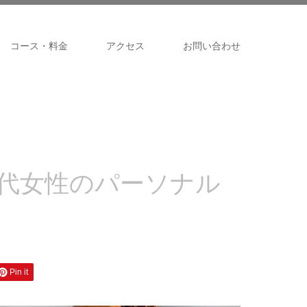
コース・料金
アクセス
お問い合わせ
０代女性のパーソナル
Pin it