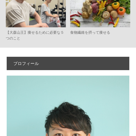
【大森山王】痩せるために必要な５
食物繊維を摂って痩せる
つのこと
プロフィール