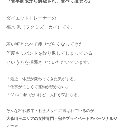
『食事制限から解放され、食べて痩せる』
ダイエットトレーナーの
福水 魁（フクミズ カイ）です。
若い頃と比べて
痩せづらくなってきた
何度もリバンドを繰り返してしまっている
という方を指導させていただいています。
「最近、体型が変わってきた気がする」
「仕事が忙しくて運動が続かない」
「ジムに通いたいけど、人目が気になる」
そんな20代後半・社会人女性に選ばれているのが、
大森山王エリアの女性専門・完全プライベートのパーソナルジ
ム
です。