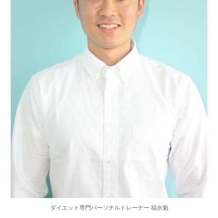
ダイエット専門パーソナルトレーナー 福水魁