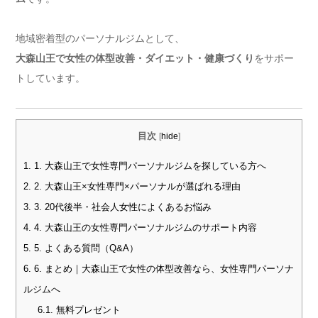
地域密着型のパーソナルジムとして、
大森山王で女性の体型改善・ダイエット・健康づくり
をサポー
トしています。
目次
[
hide
]
1.
1. 大森山王で女性専門パーソナルジムを探している方へ
2.
2. 大森山王×女性専門×パーソナルが選ばれる理由
3.
3. 20代後半・社会人女性によくあるお悩み
4.
4. 大森山王の女性専門パーソナルジムのサポート内容
5.
5. よくある質問（Q&A）
6.
6. まとめ｜大森山王で女性の体型改善なら、女性専門パーソナ
ルジムへ
6.1.
無料プレゼント