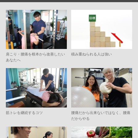
肩こり・腰痛を根本から改善したい
積み重ねられる人は強い
あなたへ
筋トレを継続するコツ
腰痛だから出来ないではなく、腰痛
だからやる