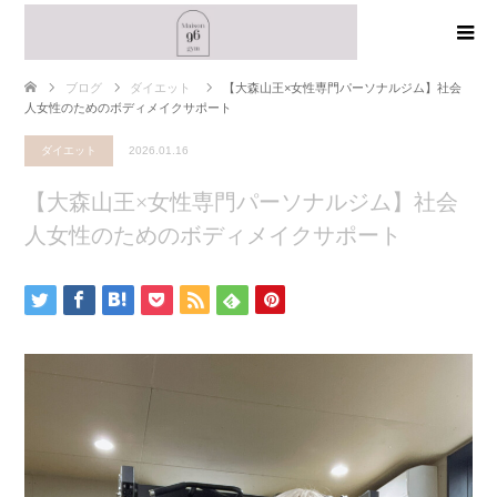
ブログ
ダイエット
【大森山王×女性専門パーソナルジム】社会
人女性のためのボディメイクサポート
ダイエット
2026.01.16
【大森山王×女性専門パーソナルジム】社会
人女性のためのボディメイクサポート