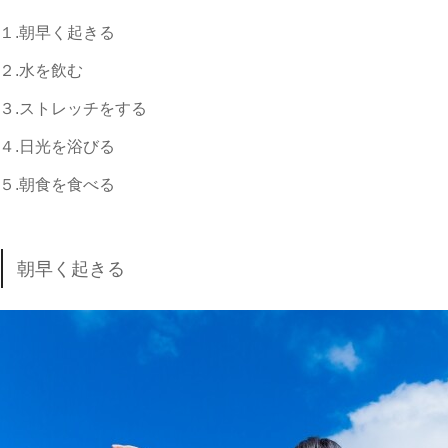
１.朝早く起きる
２.水を飲む
３.ストレッチをする
４.日光を浴びる
５.朝食を食べる
朝早く起きる