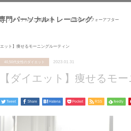
専門パーソナルトレーニング
パーソナルをご検討の方
お客様のビフォーアフター
エット】痩せるモーニングルーティン
2023.01.31
40,50代女性のダイエット
【ダイエット】痩せるモー
Tweet
Share
Hatena
Pocket
RSS
feedly