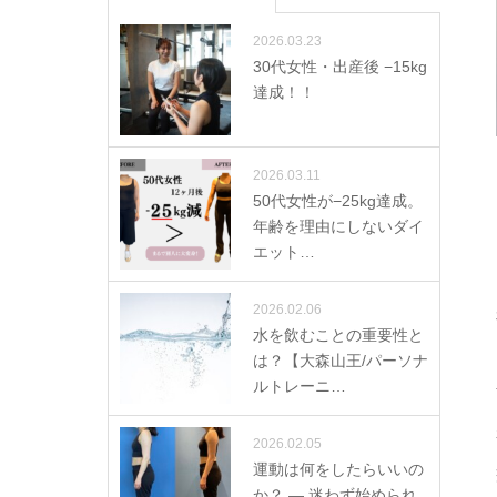
2026.03.23
30代女性・出産後 −15kg
達成！！
2026.03.11
50代女性が−25kg達成。
年齢を理由にしないダイ
エット…
2026.02.06
水を飲むことの重要性と
は？【大森山王/パーソナ
ルトレーニ…
2026.02.05
運動は何をしたらいいの
か？ ― 迷わず始められ