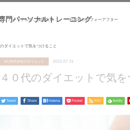
専門パーソナルトレーニング
パーソナルをご検討の方
お客様のビフォーアフター
のダイエットで気をつけること
2022.07.31
40,50代女性のダイエット
４０代のダイエットで気を
Tweet
Share
Hatena
Pocket
RSS
feedly