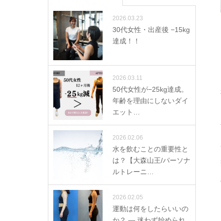
2026.03.23
30代女性・出産後 −15kg
達成！！
2026.03.11
50代女性が−25kg達成。
年齢を理由にしないダイ
エット…
2026.02.06
水を飲むことの重要性と
は？【大森山王/パーソナ
ルトレーニ…
2026.02.05
運動は何をしたらいいの
か？ ― 迷わず始められ