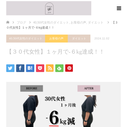
ブログ
40,50代女性のダイエット
,
お客様の声
,
ダイエット
【３
０代女性】１ヶ月で-６kg達成！！
40,50代女性のダイエット
お客様の声
ダイエット
2024.11.02
【３０代女性】１ヶ月で-６kg達成！！