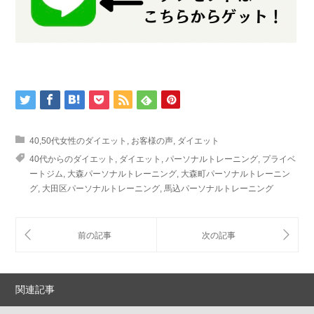
40,50代女性のダイエット
,
お客様の声
,
ダイエット
40代からのダイエット
,
ダイエット
,
パーソナルトレーニング
,
プライベ
ートジム
,
大森パーソナルトレーニング
,
大森町パーソナルトレーニン
グ
,
大田区パーソナルトレーニング
,
馬込パーソナルトレーニング
関連記事