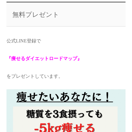
無料プレゼント
公式LINE登録で
『痩せるダイエットロードマップ』
をプレゼントしています。