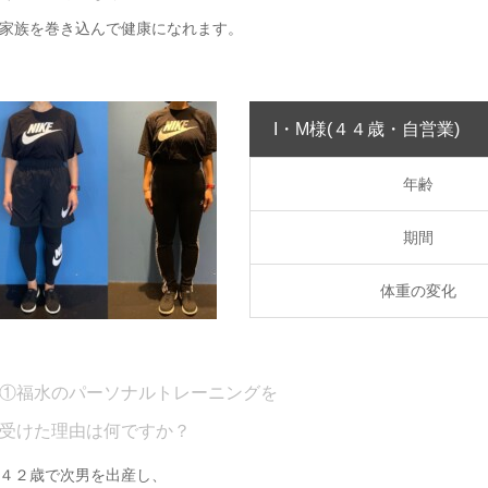
家族を巻き込んで健康になれます。
I・M様
(４４歳・自営業)
年齢
期間
体重の変化
①福水のパーソナルトレーニングを
受けた理由は何ですか？
４２歳で次男を出産し、