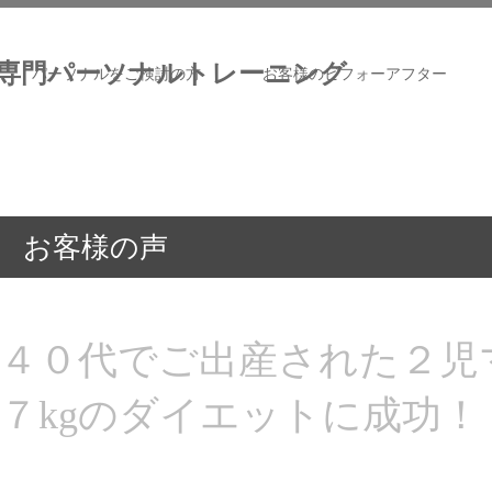
専門パーソナルトレーニング
パーソナルをご検討の方
お客様のビフォーアフター
お客様の声
４０代でご出産された２児
７kgのダイエットに成功！