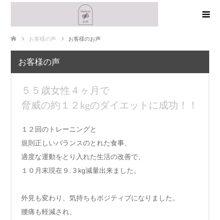
お客様の声
お客様のお声
お客様の声
５５歳女性４ヶ月で
脅威の約１２kgのダイエットに成功！！
１２回のトレーニングと
規則正しいバランスのとれた食事、
適度な運動をとり入れた生活の改善で、
１０月末現在９.３kg減量出来ました。
外見も変わり、気持ちもポジティブになりました。
腰痛も軽減され、