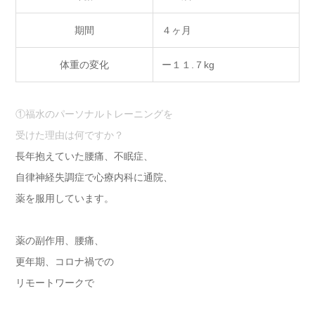
期間
４ヶ月
体重の変化
ー１１.７kg
①福水のパーソナルトレーニングを
受けた理由は何ですか？
長年抱えていた腰痛、不眠症、
自律神経失調症で心療内科に通院、
薬を服用しています。
薬の副作用、腰痛、
更年期、コロナ禍での
リモートワークで