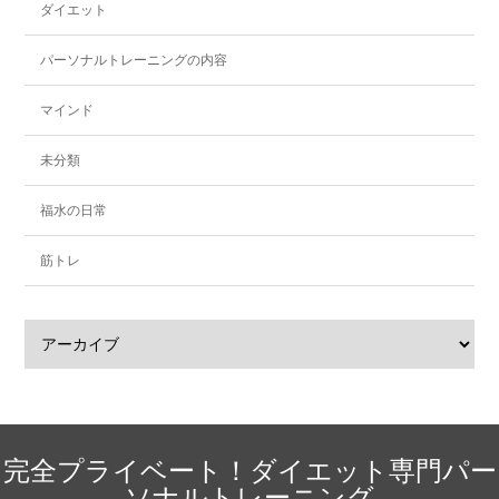
ダイエット
パーソナルトレーニングの内容
マインド
未分類
福水の日常
筋トレ
完全プライベート！ダイエット専門パー
ソナルトレーニング