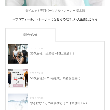
ダイエット専門パーソナルトレーナー 福水魁
⇒
プロフィール、トレーナーになるまでの詳しい人生史はこちら
最近の記事
2026.03.23
30代女性・出産後 −15kg達成！！
2026.03.11
50代女性が−25kg達成。年齢を理由に…
2026.02.06
水を飲むことの重要性とは？【大森山王/パ…