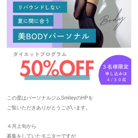
この度はパーソナルジムSmileyのHPを
ご覧いただきありがとうございます。
４月上旬から
募集をしていたモニターですが