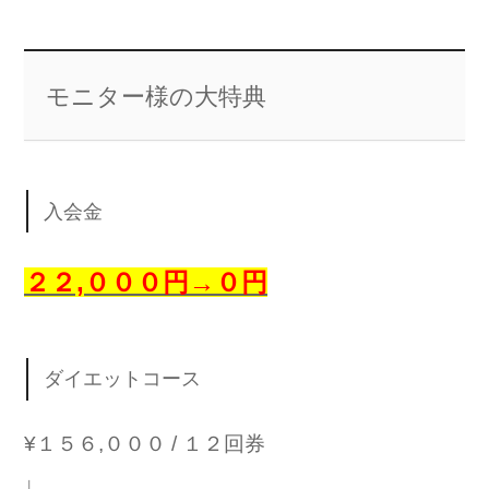
モニター様の大特典
入会金
２２,０００円→０円
ダイエットコース
¥１５６,０００ / １２回券
↓