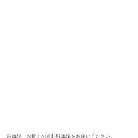
駐車場：お近くの有料駐車場をお使いください。