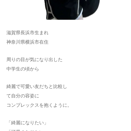
滋賀県長浜市生まれ
神奈川県横浜市在住
周りの目が気になり出した
中学生の頃から
綺麗で可愛い友だちと比較し
て自分の容姿に
コンプレックスを抱くように。
「綺麗になりたい」