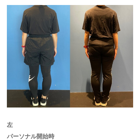
左
パーソナル開始時