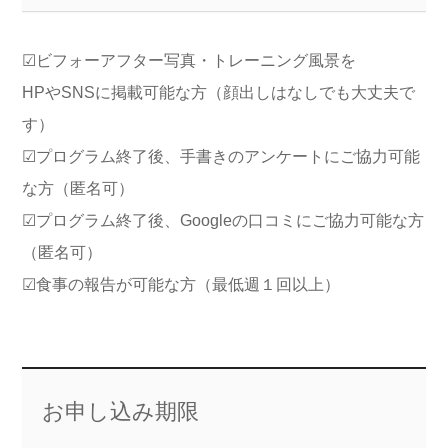
☑︎ビフォーアフター写真・トレーニング風景を
HPやSNSに掲載可能な方（顔出しはなしでも大丈夫で
す）
☑︎プログラム終了後、手書きのアンケートにご協力可能
な方（匿名可）
☑︎プログラム終了後、Googleの口コミにご協力可能な方
（匿名可）
☑︎食事の報告が可能な方（最低週１回以上）
お申し込み期限