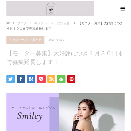
ブログ
キャンペーン、お知らせ
【モニター募集】大好評につき
４月３０日まで募集延長します！
キャンペーン、お知らせ
2024.04.19
【モニター募集】大好評につき４月３０日ま
で募集延長します！