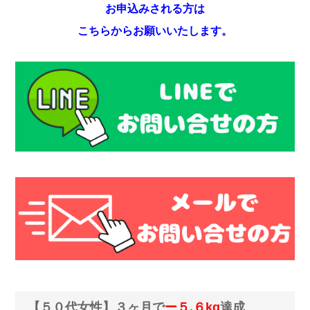
お申込みされる方は
こちらからお願いいたします。
【５０代女性】３ヶ月で
ー５.６kg
達成